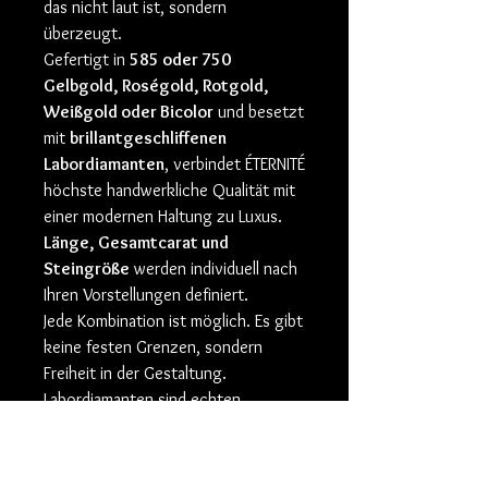
das nicht laut ist, sondern
überzeugt.
Gefertigt in
585 oder 750
Gelbgold, Roségold, Rotgold,
Weißgold oder Bicolor
und besetzt
mit
brillantgeschliffenen
Labordiamanten
, verbindet ÉTERNITÉ
höchste handwerkliche Qualität mit
einer modernen Haltung zu Luxus.
Länge, Gesamtcarat und
Steingröße
werden individuell nach
Ihren Vorstellungen definiert.
Jede Kombination ist möglich. Es gibt
keine festen Grenzen, sondern
Freiheit in der Gestaltung.
Labordiamanten sind echten
Diamanten in jeder Hinsicht gleich –
in Brillanz, Härte und Struktur.
Ihr Vorteil liegt in ihrer Herkunft: